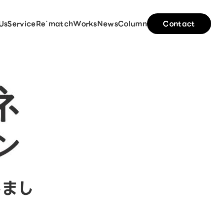
Us
Service
Re`match
Works
News
Column
Contact
しまし